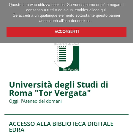
Questo sito web utilizza cookies. Se vuoi saperne di più o negare il
consenso a tutti o ad alcuni cookies
clicca qui
.
Se accedi a un qualunque elemento sottostante questo banner
acconsenti all'uso dei cookies.
ACCONSENTI
Università degli Studi di
Roma "Tor Vergata"
Oggi, l'Ateneo del domani
ACCESSO ALLA BIBLIOTECA DIGITALE
EDRA